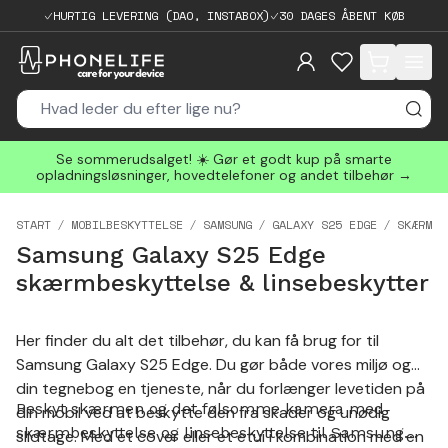
HURTIG LEVERING (DAO, INSTABOX)
30 DAGES ÅBENT KØB
items in cart, 
Se sommerudsalget! ☀️ Gør et godt kup på smarte
opladningsløsninger, hovedtelefoner og andet tilbehør →
START
MOBILBESKYTTELSE
SAMSUNG
GALAXY S25 EDGE
SKÆRMBE
Samsung Galaxy S25 Edge
skærmbeskyttelse & linsebeskytter
Her finder du alt det tilbehør, du kan få brug for til
Samsung Galaxy S25 Edge. Du gør både vores miljø og
din tegnebog en tjeneste, når du forlænger levetiden på
Beskyt skærmen og det følsomme kamera med
din mobil ved at beskytte den fra skader og unødig
skærmbeskyttelse og linsebeskyttelse til Samsung
slidtage. Med et cover eller et etui i kombination med en