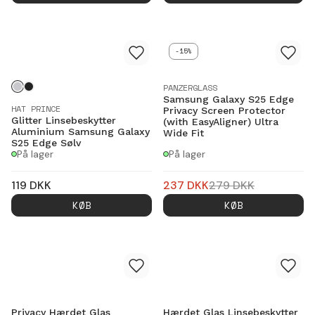
-15%
PANZERGLASS
Samsung Galaxy S25 Edge
HAT PRINCE
Privacy Screen Protector
Glitter Linsebeskytter
(with EasyAligner) Ultra
Aluminium Samsung Galaxy
Wide Fit
S25 Edge Sølv
På lager
På lager
119
DKK
237
DKK
279
DKK
KØB
KØB
Privacy Hærdet Glas
Hærdet Glas Linsebeskytter