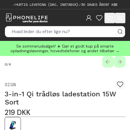
HURTIG LEVERING (DAO, INSTABOX)
30 DAGES ÅBENT KØB
items in cart, 
Se sommerudsalget! ☀️ Gør et godt kup på smarte
opladningsløsninger, hovedtelefoner og andet tilbehør →
PREVIOUS
NEXT
0
/
4
SIGN
3-in-1 Qi trådløs ladestation 15W
Sort
219
DKK