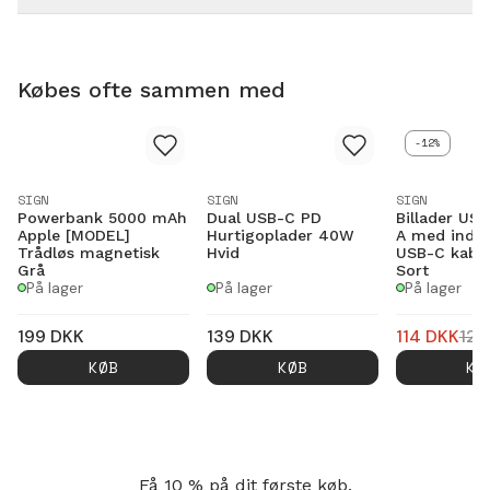
Købes ofte sammen med
-12%
SIGN
SIGN
SIGN
Powerbank 5000 mAh
Dual USB-C PD
Billader US
Apple [MODEL]
Hurtigoplader 40W
A med indb
Trådløs magnetisk
Hvid
USB-C kabe
Grå
Sort
På lager
På lager
På lager
199
DKK
139
DKK
114
DKK
129
KØB
KØB
KØ
Få 10 % på dit første køb.