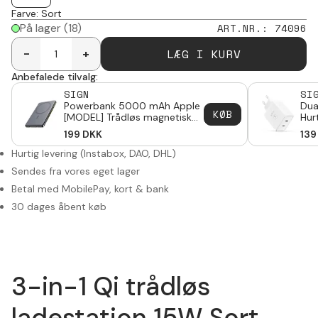
Farve
:
Sort
På lager
(18)
ART.NR.
:
74096
LÆG I KURV
-
+
Anbefalede tilvalg:
SIGN
SI
Powerbank 5000 mAh Apple
Dua
KØB
[MODEL] Trådløs magnetisk
Hur
Grå
199
DKK
139
Hurtig levering (Instabox, DAO, DHL)
Sendes fra vores eget lager
Betal med MobilePay, kort & bank
30 dages åbent køb
3-in-1 Qi trådløs
ladestation 15W Sort