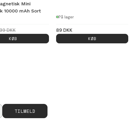
agnetisk Mini
k 10000 mAh Sort
På lager
39
DKK
89
DKK
KØB
KØB
TILMELD