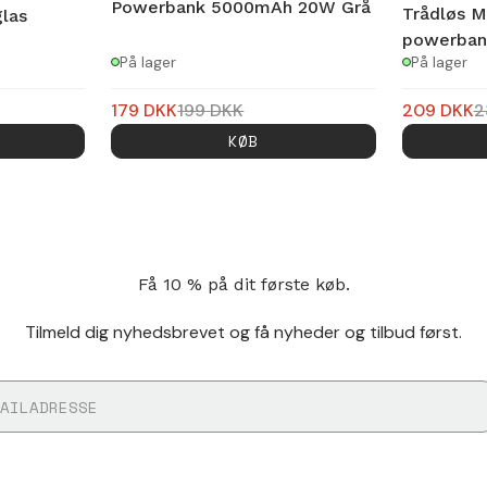
Powerbank 5000mAh 20W Grå
Trådløs M
glas
powerban
På lager
På lager
179
DKK
199
DKK
209
DKK
2
KØB
Få 10 % på dit første køb.
Tilmeld dig nyhedsbrevet og få nyheder og tilbud først.