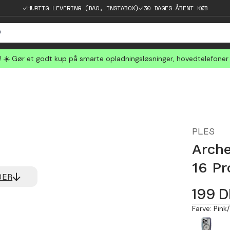
HURTIG LEVERING (DAO, INSTABOX)
30 DAGES ÅBENT KØB
☀️ Gør et godt kup på smarte opladningsløsninger, hovedtelefoner
PLES
Arch
16 Pr
DER
199
D
Farve
:
Pink