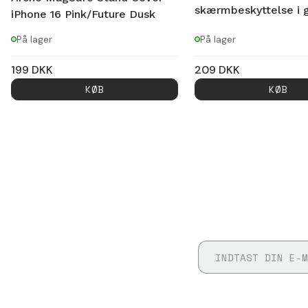
skærmbeskyttelse i 
iPhone 16 Pink/Future Dusk
På lager
På lager
199
DKK
209
DKK
KØB
KØB