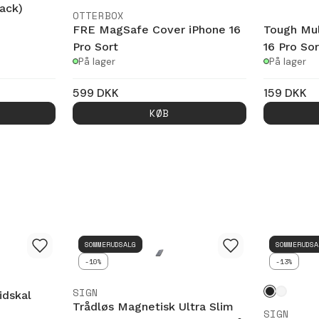
pack)
OTTERBOX
FRE MagSafe Cover iPhone 16
Tough Mul
Pro Sort
16 Pro Sor
På lager
På lager
599
DKK
159
DKK
KØB
SOMMERUDSALG
SOMMERUDSA
-10%
-13%
SIGN
idskal
Trådløs Magnetisk Ultra Slim
SIGN