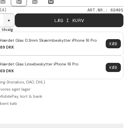
(4)
ART.NR.
:
62491
LÆG I KURV
+
tilvalg:
Hærdet Glas 0.3mm Skærmbeskytter iPhone 16 Pro
KØB
89
DKK
Hærdet Glas Linsebeskytter iPhone 16 Pro
KØB
69
DKK
ring (Instabox, DAO, DHL)
 vores eget lager
MobilePay, kort & bank
åbent køb