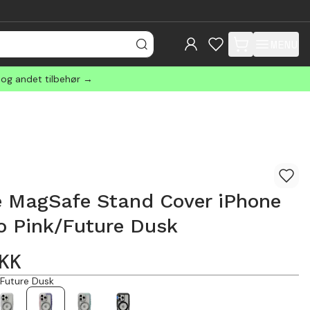
MENU
items in cart, view
 og andet tilbehør →
e MagSafe Stand Cover iPhone
o Pink/Future Dusk
KK
/Future Dusk