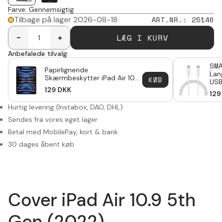
Farve
:
Gennemsigtig
Tilbage på lager 2026-08-18
ART.NR.
:
25146
LÆG I KURV
-
+
Anbefalede tilvalg:
SM
Papirlignende
Lan
Skærmbeskytter iPad Air 10.9
KØB
USB
5th Gen (2022)
129
DKK
Gen
129
Hurtig levering (Instabox, DAO, DHL)
Sendes fra vores eget lager
Betal med MobilePay, kort & bank
30 dages åbent køb
Cover iPad Air 10.9 5th
Gen (2022)