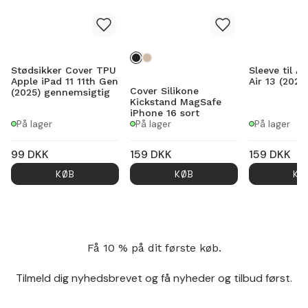
Stødsikker Cover TPU
Sleeve til A
Apple iPad 11 11th Gen
Air 13 (2024
Cover Silikone
(2025) gennemsigtig
Kickstand MagSafe
iPhone 16 sort
På lager
På lager
På lager
99
DKK
159
DKK
159
DKK
KØB
KØB
KØ
Få 10 % på dit første køb.
Tilmeld dig nyhedsbrevet og få nyheder og tilbud først.