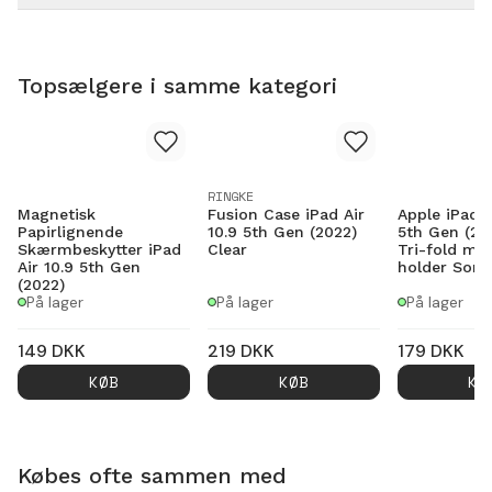
Topsælgere i samme kategori
RINGKE
Magnetisk
Fusion Case iPad Air
Apple iPad A
Papirlignende
10.9 5th Gen (2022)
5th Gen (20
Skærmbeskytter iPad
Clear
Tri-fold med
Air 10.9 5th Gen
holder Sort
(2022)
På lager
På lager
På lager
149
DKK
219
DKK
179
DKK
KØB
KØB
KØ
Købes ofte sammen med