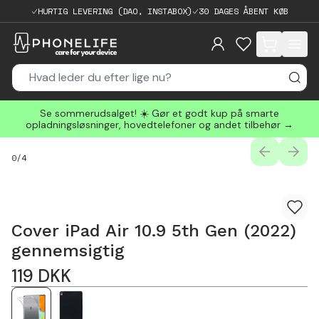
HURTIG LEVERING (DAO, INSTABOX)
30 DAGES ÅBENT KØB
items in cart, 
Se sommerudsalget! ☀️ Gør et godt kup på smarte
opladningsløsninger, hovedtelefoner og andet tilbehør →
PREVIOUS
NEXT
0
/
4
Cover iPad Air 10.9 5th Gen (2022)
gennemsigtig
119
DKK