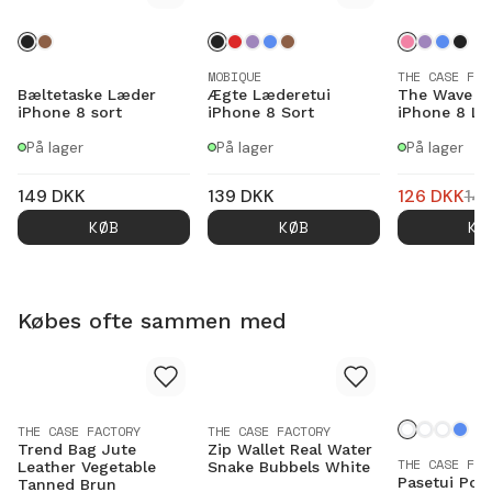
MOBIQUE
THE CASE FAC
Bæltetaske Læder
Ægte Læderetui
The Wave C
iPhone 8 sort
iPhone 8 Sort
iPhone 8 Ly
På lager
På lager
På lager
149
DKK
139
DKK
126
DKK
14
KØB
KØB
KØ
Købes ofte sammen med
THE CASE FACTORY
THE CASE FACTORY
Trend Bag Jute
Zip Wallet Real Water
THE CASE FAC
Leather Vegetable
Snake Bubbels White
Pasetui Pon
Tanned Brun