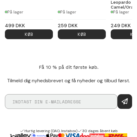
Leopardo
Camel/Oran
På lager
På lager
På lager
499
DKK
259
DKK
249
DKK
KØB
KØB
KØ
Få 10 % på dit første køb.
Tilmeld dig nyhedsbrevet og få nyheder og tilbud først.
Hurtig levering (DAO, Instabox)
30 dages åbent køb