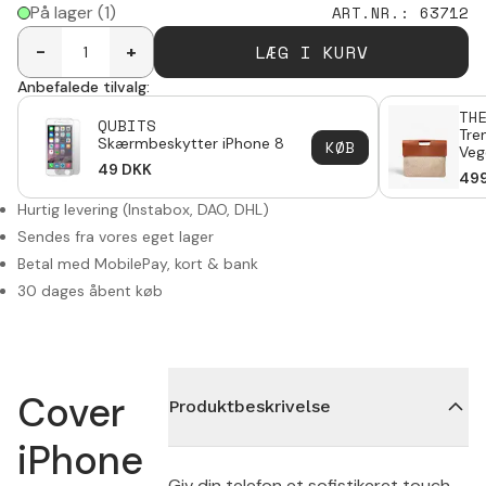
På lager
(1)
ART.NR.
:
63712
LÆG I KURV
-
+
Anbefalede tilvalg:
TH
QUBITS
Tre
Skærmbeskytter iPhone 8
KØB
Veg
49
DKK
49
Hurtig levering (Instabox, DAO, DHL)
Sendes fra vores eget lager
Betal med MobilePay, kort & bank
30 dages åbent køb
Cover
Produktbeskrivelse
iPhone
Giv din telefon et sofistikeret touch