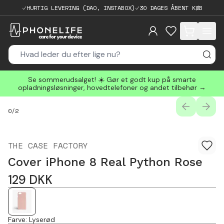
HURTIG LEVERING (DAO, INSTABOX)
30 DAGES ÅBENT KØB
items in cart, 
Se sommerudsalget! ☀️ Gør et godt kup på smarte
opladningsløsninger, hovedtelefoner og andet tilbehør →
PREVIOUS
NEXT
0
/
2
THE CASE FACTORY
Cover iPhone 8 Real Python Rose
129
DKK
Farve
:
Lyserød