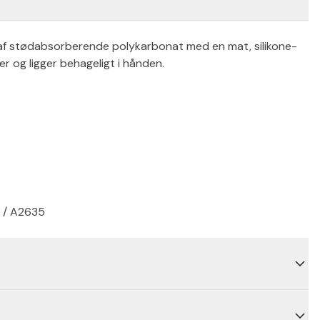
vet af stødabsorberende polykarbonat med en mat, silikone-
er og ligger behageligt i hånden.
4 / A2635