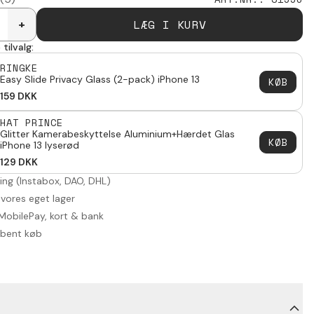
LÆG I KURV
+
tilvalg:
RINGKE
Easy Slide Privacy Glass (2-pack) iPhone 13
KØB
159
DKK
HAT PRINCE
Glitter Kamerabeskyttelse Aluminium+Hærdet Glas
KØB
iPhone 13 lyserød
129
DKK
ring (Instabox, DAO, DHL)
 vores eget lager
MobilePay, kort & bank
åbent køb