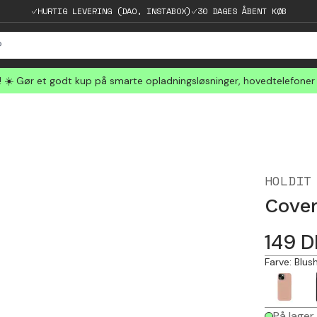
HURTIG LEVERING (DAO, INSTABOX)
30 DAGES ÅBENT KØB
☀️ Gør et godt kup på smarte opladningsløsninger, hovedtelefoner
HOLDIT
Cover
149
D
Farve
:
Blus
På lager