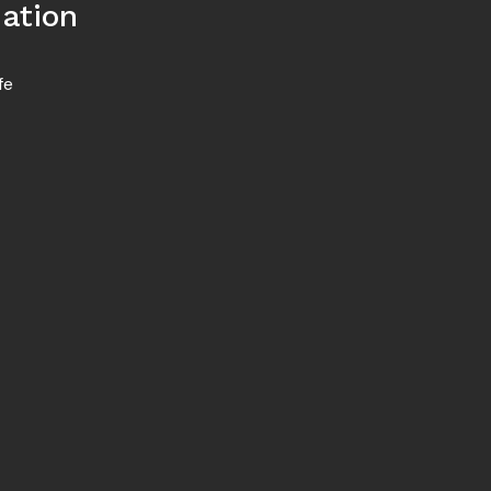
ation
fe