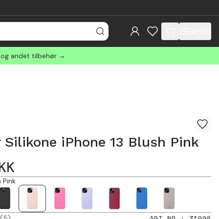
MENU
items in cart, view
 og andet tilbehør →
 Silikone iPhone 13 Blush Pink
KK
h Pink
(5)
ART.NR.
:
31996