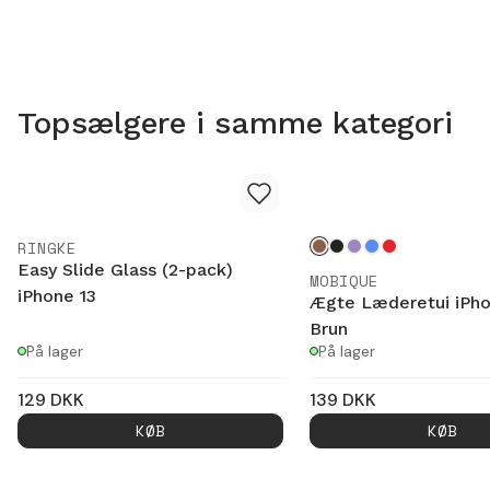
Topsælgere i samme kategori
RINGKE
Easy Slide Glass (2-pack)
MOBIQUE
iPhone 13
Ægte Læderetui iPho
Brun
På lager
På lager
129
DKK
139
DKK
KØB
KØB