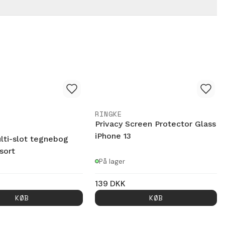
RINGKE
Privacy Screen Protector Glass
iPhone 13
ti-slot tegnebog
sort
På lager
139
DKK
KØB
KØB