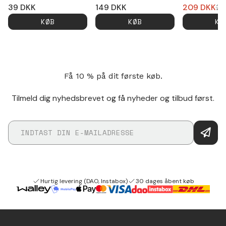
39
DKK
149
DKK
209
DKK
27
KØB
KØB
KØ
Få 10 % på dit første køb.
Tilmeld dig nyhedsbrevet og få nyheder og tilbud først.
Hurtig levering (DAO, Instabox)
30 dages åbent køb