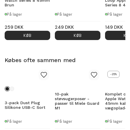
Watch Series 8 45mm
Loop Apple
Brun
Series 8 4
På lager
På lager
På lager
259
DKK
249
DKK
149
DKK
KØB
KØB
KØ
Købes ofte sammen med
-25%
10-pak
Komplet opl
støvsugerposer -
Apple Watch
3-pack Dust Plug
passer til Miele Guard
45mm kabel
Silikone USB-C Sort
M1
vægoplader
På lager
På lager
På lager