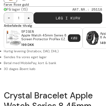
Farve
:
Rose guld
På lager
(15)
ART.NR.
:
25118
LÆG I KURV
-
+
Anbefalede tilvalg:
SPIGEN
App
Apple Watch 45mm Series 8
8 A
KØB
Screen Protector ProFlex EZ
Cov
Fit (2-pack)
149
199
DKK
Hurtig levering (Instabox, DAO, DHL)
Sendes fra vores eget lager
Betal med MobilePay, kort & bank
30 dages åbent køb
Crystal Bracelet Apple
Watch Series 8 45mm