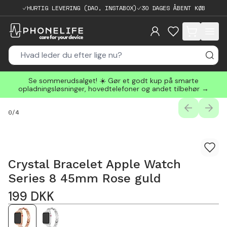
HURTIG LEVERING (DAO, INSTABOX)
30 DAGES ÅBENT KØB
items in cart, 
Se sommerudsalget! ☀️ Gør et godt kup på smarte
opladningsløsninger, hovedtelefoner og andet tilbehør →
PREVIOUS
NEXT
0
/
4
Crystal Bracelet Apple Watch
Series 8 45mm Rose guld
199
DKK