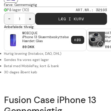
Farve
:
Gennemsigtig
På lager
(10)
ART.NR.
:
32103
LÆG I KURV
-
+
Anbefalede tilvalg:
MOBIQUE
HA
iPhone 13 Skærmbeskyttelse
Rhi
KØB
Hærdet Glas
Alu
89
DKK
119
Hurtig levering (Instabox, DAO, DHL)
Sendes fra vores eget lager
Betal med MobilePay, kort & bank
30 dages åbent køb
Fusion Case iPhone 13
Gennemsigtig