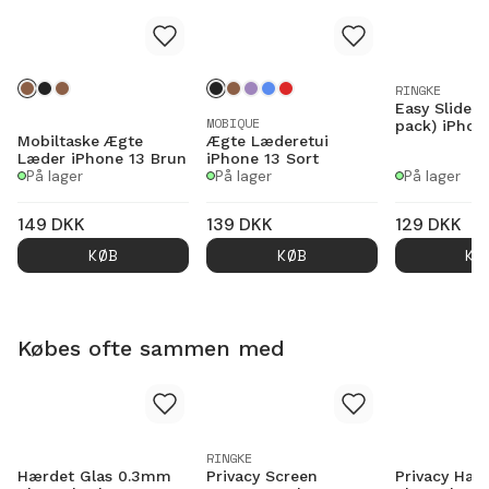
RINGKE
Easy Slide G
MOBIQUE
pack) iPhon
Mobiltaske Ægte
Ægte Læderetui
Læder iPhone 13 Brun
iPhone 13 Sort
På lager
På lager
På lager
149
DKK
139
DKK
129
DKK
KØB
KØB
KØ
Købes ofte sammen med
RINGKE
Hærdet Glas 0.3mm
Privacy Screen
Privacy Hær