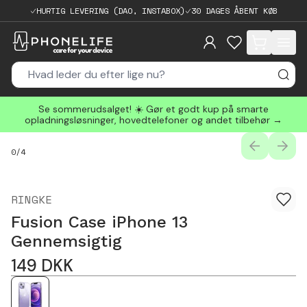
HURTIG LEVERING (DAO, INSTABOX)
30 DAGES ÅBENT KØB
items in cart, 
Se sommerudsalget! ☀️ Gør et godt kup på smarte
opladningsløsninger, hovedtelefoner og andet tilbehør →
PREVIOUS
NEXT
0
/
4
RINGKE
Fusion Case iPhone 13
Gennemsigtig
149
DKK