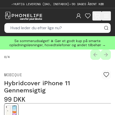
HURTIG LEVERING (DAO, INSTABOX)
30 DAGES ÅBENT KØB
items in cart, 
Se sommerudsalget! ☀️ Gør et godt kup på smarte
opladningsløsninger, hovedtelefoner og andet tilbehør →
PREVIOUS
NEXT
0
/
4
MOBIQUE
Hybridcover iPhone 11
Gennemsigtig
99
DKK