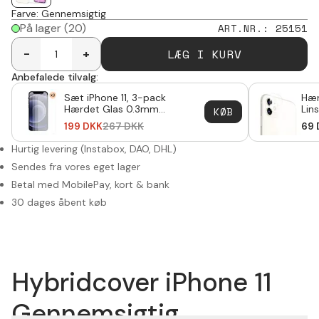
Farve
:
Gennemsigtig
På lager
(20)
ART.NR.
:
25151
LÆG I KURV
-
+
Anbefalede tilvalg:
Sæt iPhone 11, 3-pack
Hær
Hærdet Glas 0.3mm
Lin
KØB
Skærmbeskytter
199
DKK
267
DKK
69
Hurtig levering (Instabox, DAO, DHL)
Sendes fra vores eget lager
Betal med MobilePay, kort & bank
30 dages åbent køb
Hybridcover iPhone 11
Gennemsigtig