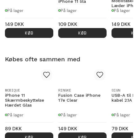
Mobiltaske 
iPhone 11 lila
Læder iPhon
På lager
På lager
På lager
149
DKK
109
DKK
149
DKK
KØB
KØB
KØ
Købes ofte sammen med
MOBIQUE
RINGKE
SIGN
iPhone 11
Fusion Case iPhone
USB-A til Li
Skærmbeskyttelse
17e Clear
kabel 2.1A 2
Hærdet Glas
På lager
På lager
På lager
89
DKK
149
DKK
79
DKK
KØB
KØB
KØ