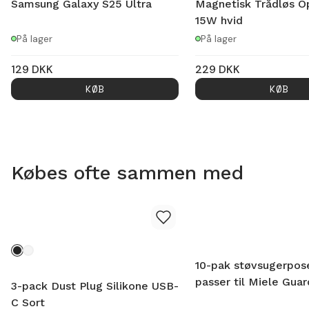
Samsung Galaxy S25 Ultra
Magnetisk Trådløs O
15W hvid
På lager
På lager
129
DKK
229
DKK
KØB
KØB
Købes ofte sammen med
10-pak støvsugerpose
passer til Miele Gua
3-pack Dust Plug Silikone USB-
C Sort