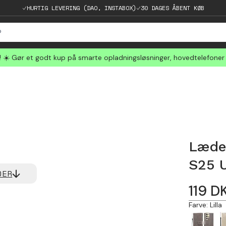
HURTIG LEVERING (DAO, INSTABOX)
30 DAGES ÅBENT KØB
☀️ Gør et godt kup på smarte opladningsløsninger, hovedtelefoner
Læde
S25 U
DER
119
D
Farve
:
Lilla