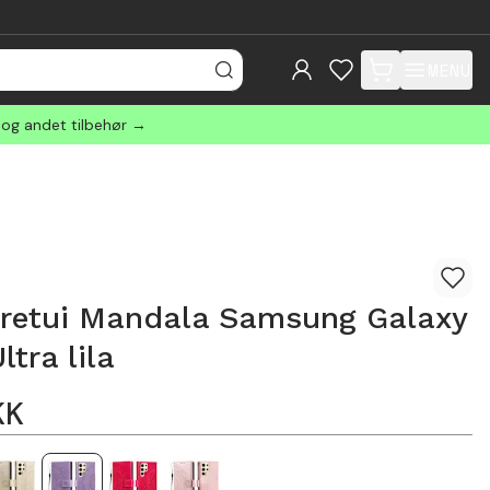
MENU
items in cart, view
 og andet tilbehør →
retui Mandala Samsung Galaxy
ltra lila
KK