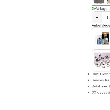
På lager
-
Anbefalede 
Hurtig leve
Sendes fra
Betal med 
30 dages 