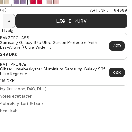
(4)
ART.NR.
:
64389
LÆG I KURV
+
tilvalg:
PANZERGLASS
Samsung Galaxy S25 Ultra Screen Protector (with
KØB
EasyAligner) Ultra Wide Fit
249
DKK
HAT PRINCE
Glitter Linsebeskytter Aluminium Samsung Galaxy S25
KØB
Ultra Regnbue
119
DKK
ring (Instabox, DAO, DHL)
 vores eget lager
MobilePay, kort & bank
åbent køb