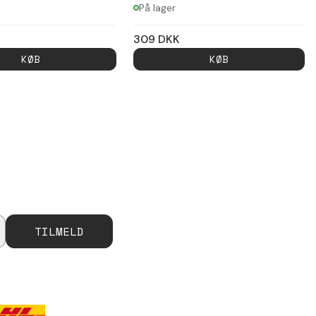
På lager
309
DKK
KØB
KØB
TILMELD