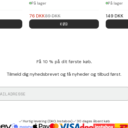
På lager
På lager
76
DKK
89
DKK
149
DKK
KØB
Få 10 % på dit første køb.
Tilmeld dig nyhedsbrevet og få nyheder og tilbud først.
Hurtig levering (DAO, Instabox)
30 dages åbent køb