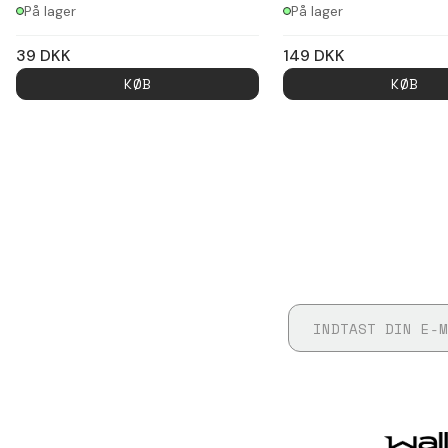
På lager
På lager
39
DKK
149
DKK
KØB
KØB