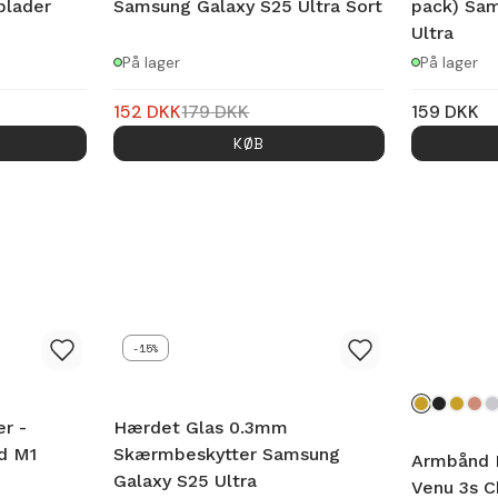
plader
Samsung Galaxy S25 Ultra Sort
pack) Sam
Ultra
På lager
På lager
152
DKK
179
DKK
159
DKK
KØB
-15%
r -
Hærdet Glas 0.3mm
rd M1
Skærmbeskytter Samsung
Armbånd 
Galaxy S25 Ultra
Venu 3s 