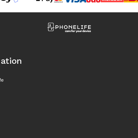
ation
fe