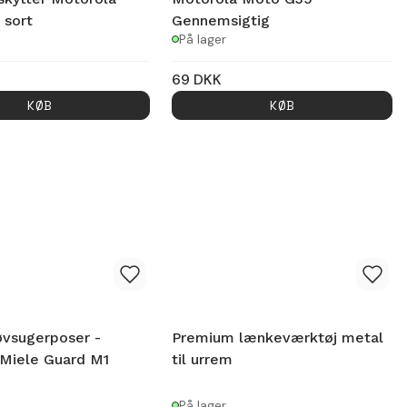
 sort
Gennemsigtig
På lager
69
DKK
KØB
KØB
øvsugerposer -
Premium lænkeværktøj metal
l Miele Guard M1
til urrem
På lager