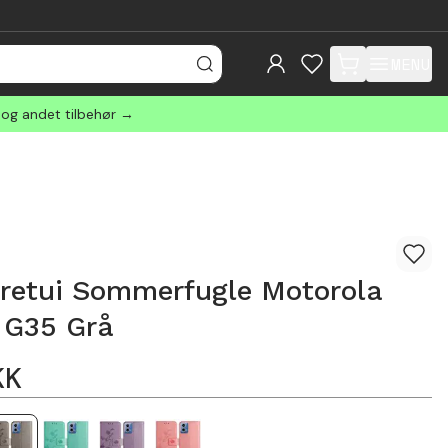
MENU
items in cart, view
 og andet tilbehør →
retui Sommerfugle Motorola
 G35 Grå
KK