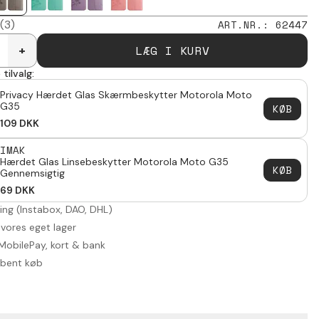
(3)
ART.NR.
:
62447
LÆG I KURV
+
tilvalg:
Privacy Hærdet Glas Skærmbeskytter Motorola Moto
G35
KØB
109
DKK
IMAK
Hærdet Glas Linsebeskytter Motorola Moto G35
KØB
Gennemsigtig
69
DKK
ring (Instabox, DAO, DHL)
 vores eget lager
MobilePay, kort & bank
åbent køb