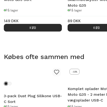
Moto G35
På lager
På lager
149
DKK
89
DKK
KØB
KØB
Købes ofte sammen med
-15%
Komplet oplader Mo
Moto G35 - 2 meter 
3-pack Dust Plug Silikone USB-
vægoplader USB-C
C Sort
På lager
På lager