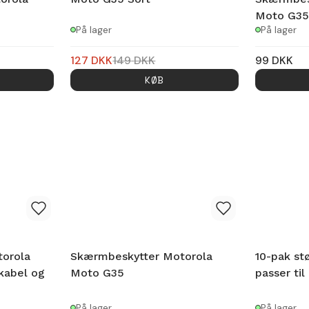
Moto G35
På lager
På lager
127
DKK
149
DKK
99
DKK
KØB
torola
Skærmbeskytter Motorola
10-pak st
kabel og
Moto G35
passer ti
På lager
På lager