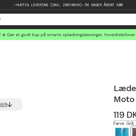
HURTIG LEVERING (DAO, INSTABOX)
30 DAGES ÅBENT KØB
☀️ Gør et godt kup på smarte opladningsløsninger, hovedtelefoner
Læde
Moto
DER
119
D
Farve
:
Grå