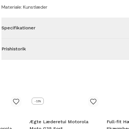
Materiale: Kunstlæder
Specifikationer
Prishistorik
-15%
Ægte Læderetui Motorola
Full-fit H
orola
Moto G35 Sort
Skærmbes