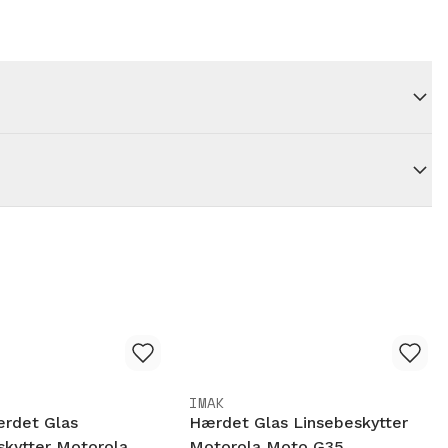
IMAK
ærdet Glas
Hærdet Glas Linsebeskytter
kytter Motorola
Motorola Moto G35