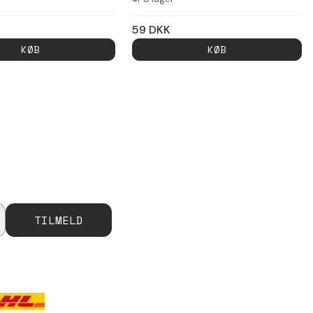
59
DKK
KØB
KØB
TILMELD