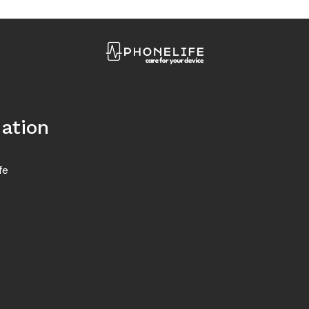
ation
fe