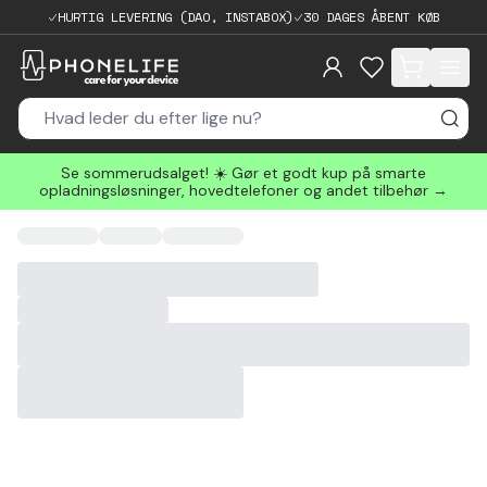
HURTIG LEVERING (DAO, INSTABOX)
30 DAGES ÅBENT KØB
items in cart, 
Se sommerudsalget! ☀️ Gør et godt kup på smarte
opladningsløsninger, hovedtelefoner og andet tilbehør →