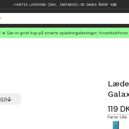
HURTIG LEVERING (DAO, INSTABOX)
30 DAGES ÅBENT KØB
☀️ Gør et godt kup på smarte opladningsløsninger, hovedtelefoner
Læde
Galax
DER
119
D
Farve
:
Lilla