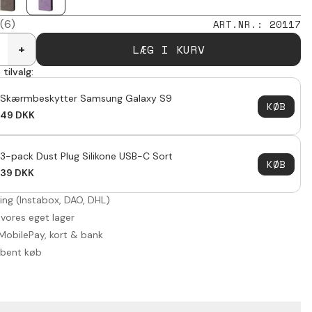
(6)
ART.NR.
:
20117
LÆG I KURV
+
tilvalg:
Skærmbeskytter Samsung Galaxy S9
KØB
49
DKK
3-pack Dust Plug Silikone USB-C Sort
KØB
39
DKK
ring (Instabox, DAO, DHL)
 vores eget lager
MobilePay, kort & bank
åbent køb