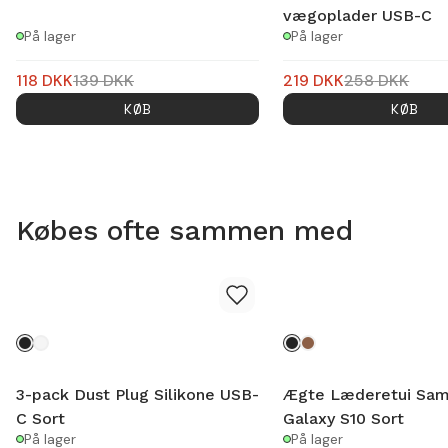
vægoplader USB-C
På lager
På lager
118
DKK
139
DKK
219
DKK
258
DKK
KØB
KØB
Købes ofte sammen med
3-pack Dust Plug Silikone USB-
Ægte Læderetui Sa
C Sort
Galaxy S10 Sort
På lager
På lager