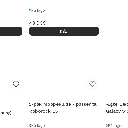
På lager
49
DKK
KØB
2-pak Moppeklude - passer til
Ægte Læd
Roborock E5
Galaxy S1
msung
På lager
På lager