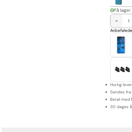
På lager
-
Anbefalede 
Hurtig leve
Sendes fra
Betal med 
30 dages 