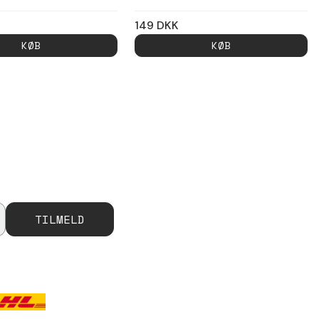
149
DKK
KØB
KØB
TILMELD