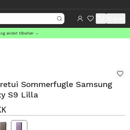
MENU
items in cart, view
 og andet tilbehør →
retui Sommerfugle Samsung
y S9 Lilla
KK