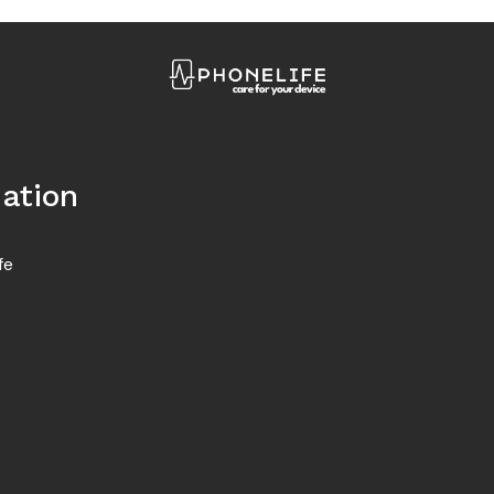
ation
fe