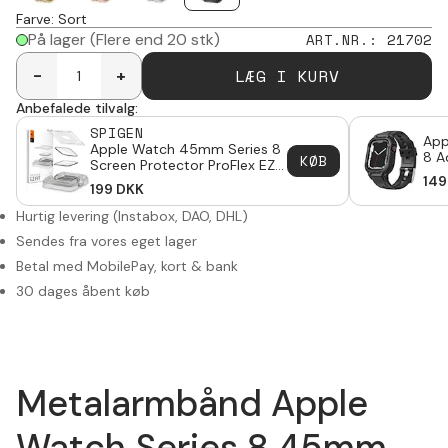
Farve
:
Sort
På lager
(Flere end 20 stk)
ART.NR.
:
21702
LÆG I KURV
-
+
Anbefalede tilvalg:
SPIGEN
App
Apple Watch 45mm Series 8
8 A
KØB
Screen Protector ProFlex EZ
Cov
Fit (2-pack)
149
199
DKK
Hurtig levering (Instabox, DAO, DHL)
Sendes fra vores eget lager
Betal med MobilePay, kort & bank
30 dages åbent køb
Metalarmbånd Apple
Watch Series 8 45mm