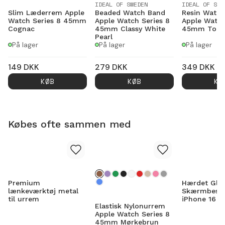
IDEAL OF SWEDEN
IDEAL OF SWE
Slim Læderrem Apple
Beaded Watch Band
Resin Watc
Watch Series 8 45mm
Apple Watch Series 8
Apple Watch
Cognac
45mm Classy White
45mm Torto
Pearl
På lager
På lager
På lager
149
DKK
279
DKK
349
DKK
KØB
KØB
KØ
Købes ofte sammen med
Premium
Hærdet Gla
lænkeværktøj metal
Skærmbesky
til urrem
iPhone 16 P
Elastisk Nylonurrem
Apple Watch Series 8
45mm Mørkebrun