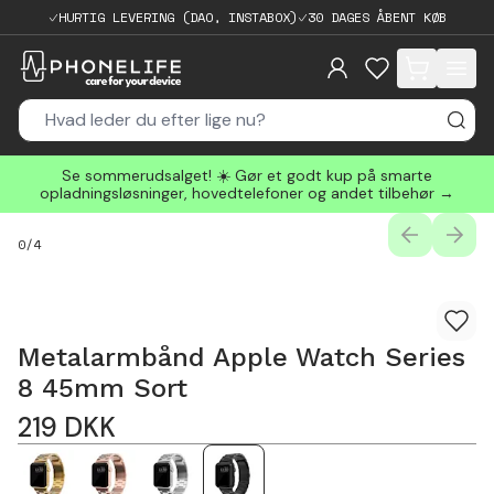
HURTIG LEVERING (DAO, INSTABOX)
30 DAGES ÅBENT KØB
items in cart, 
Se sommerudsalget! ☀️ Gør et godt kup på smarte
opladningsløsninger, hovedtelefoner og andet tilbehør →
PREVIOUS
NEXT
0
/
4
Metalarmbånd Apple Watch Series
8 45mm Sort
219
DKK