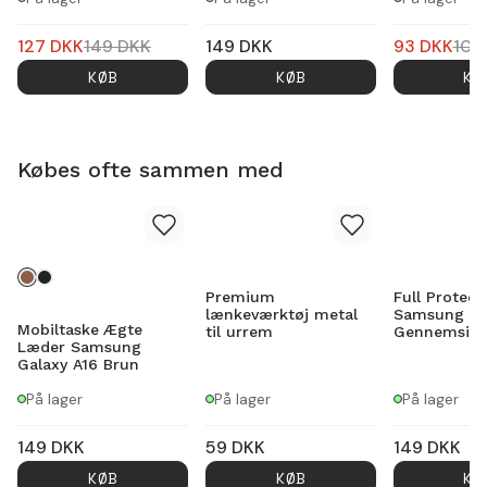
127
DKK
149
DKK
149
DKK
93
DKK
109
KØB
KØB
KØ
Købes ofte sammen med
Premium
Full Protect
lænkeværktøj metal
Samsung Ga
Mobiltaske Ægte
til urrem
Gennemsigt
Læder Samsung
Galaxy A16 Brun
På lager
På lager
På lager
149
DKK
59
DKK
149
DKK
KØB
KØB
KØ