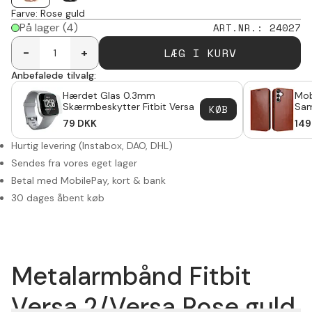
Farve
:
Rose guld
På lager
(4)
ART.NR.
:
24027
LÆG I KURV
-
+
Anbefalede tilvalg:
Hærdet Glas 0.3mm
Mob
Skærmbeskytter Fitbit Versa
Sam
KØB
79
DKK
149
Hurtig levering (Instabox, DAO, DHL)
Sendes fra vores eget lager
Betal med MobilePay, kort & bank
30 dages åbent køb
Metalarmbånd Fitbit
Versa 2/Versa Rose guld