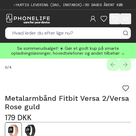
HURTIG LEVERING (DAO, INSTABOX)
30 DAGES ÅBENT KØB
items in cart, 
Se sommerudsalget! ☀️ Gør et godt kup på smarte
opladningsløsninger, hovedtelefoner og andet tilbehør →
PREVIOUS
NEXT
0
/
4
Metalarmbånd Fitbit Versa 2/Versa
Rose guld
179
DKK