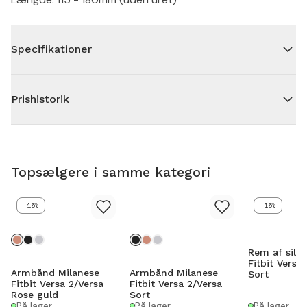
Specifikationer
Prishistorik
Topsælgere i samme kategori
-15%
-15%
Rem af silik
Fitbit Versa
Armbånd Milanese
Armbånd Milanese
Sort
Fitbit Versa 2/Versa
Fitbit Versa 2/Versa
Rose guld
Sort
På lager
På lager
På lager