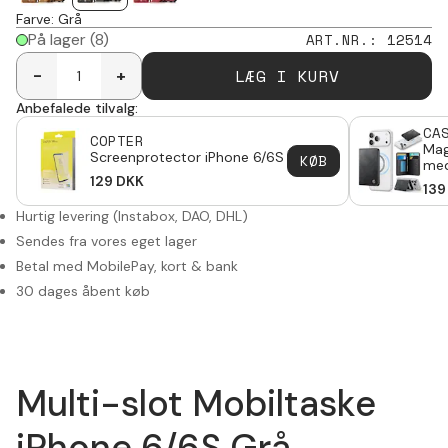
Farve
:
Grå
På lager
(8)
ART.NR.
:
12514
LÆG I KURV
-
+
Anbefalede tilvalg:
CA
COPTER
Mag
Screenprotector iPhone 6/6S
KØB
med
129
DKK
sta
139
Hurtig levering (Instabox, DAO, DHL)
Sendes fra vores eget lager
Betal med MobilePay, kort & bank
30 dages åbent køb
Multi-slot Mobiltaske
iPhone 6/6S Grå