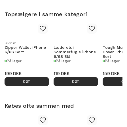
Topsælgere i samme kategori
CASEME
Zipper Wallet iPhone
Læderetui
Tough Multi
6/6S Sort
Sommerfugle iPhone
Cover iPhon
6/6S Blå
Sort
På lager
På lager
På lager
199
DKK
119
DKK
159
DKK
KØB
KØB
KØ
Købes ofte sammen med