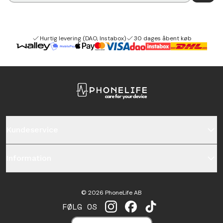
Hurtig levering (DAO, Instabox)
30 dages åbent køb
Kundeservice
Information
©
2026
PhoneLife AB
FØLG OS
INSTAGRAM
FACEBOOK
TIKTOK