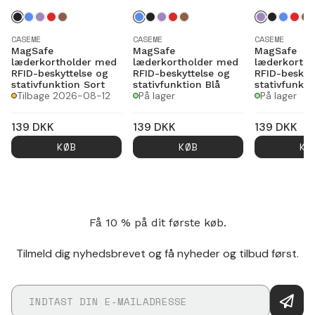
CASEME
CASEME
CASEME
MagSafe
MagSafe
MagSafe
læderkortholder med
læderkortholder med
læderkorth
RFID-beskyttelse og
RFID-beskyttelse og
RFID-beskyt
stativfunktion Sort
stativfunktion Blå
stativfunktio
Tilbage 2026-08-12
På lager
På lager
139
DKK
139
DKK
139
DKK
KØB
KØB
KØ
Få 10 % på dit første køb.
Tilmeld dig nyhedsbrevet og få nyheder og tilbud først.