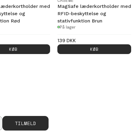
CASEME
læderkortholder med
MagSafe læderkortholder med
yttelse og
RFID-beskyttelse og
ktion Rød
stativfunktion Brun
På lager
139
DKK
KØB
KØB
TILMELD