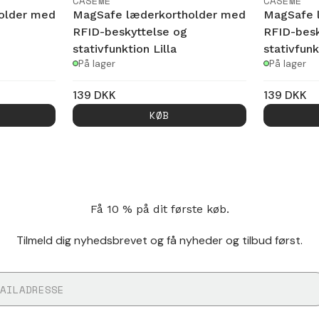
CASEME
CASEME
older med
MagSafe læderkortholder med
MagSafe 
RFID-beskyttelse og
RFID-besk
stativfunktion Lilla
stativfun
På lager
På lager
139
DKK
139
DKK
KØB
Få 10 % på dit første køb.
Tilmeld dig nyhedsbrevet og få nyheder og tilbud først.