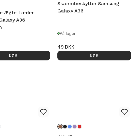
Skærmbeskytter Samsung
Galaxy A36
ke Ægte Læder
Galaxy A36
n
På lager
49
DKK
KØB
KØB