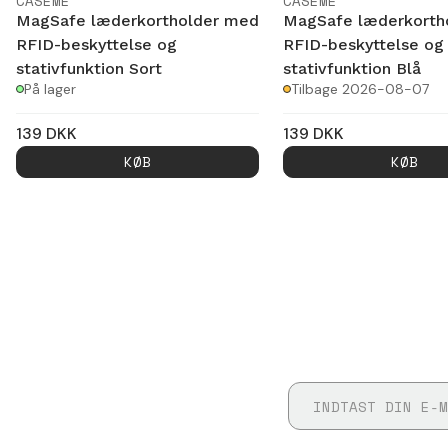
CASEME
CASEME
MagSafe læderkortholder med
MagSafe læderkorth
RFID-beskyttelse og
RFID-beskyttelse og
stativfunktion Sort
stativfunktion Blå
På lager
Tilbage 2026-08-07
139
DKK
139
DKK
KØB
KØB