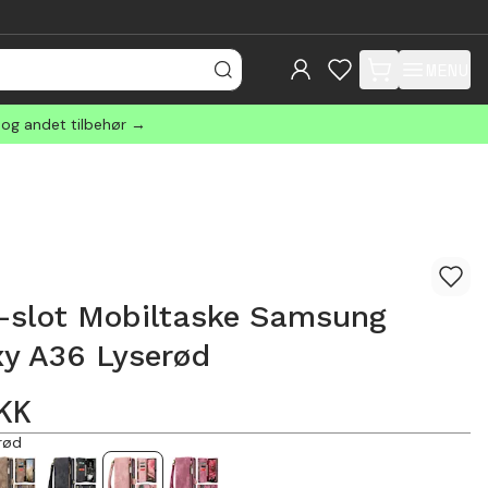
MENU
items in cart, view
 og andet tilbehør →
i-slot Mobiltaske Samsung
xy A36 Lyserød
KK
rød