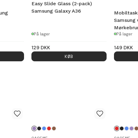
Easy Slide Glass (2-pack)
Samsung Galaxy A36
ung
Mobiltas
Samsung 
Mørkebru
På lager
På lager
129
DKK
149
DKK
KØB