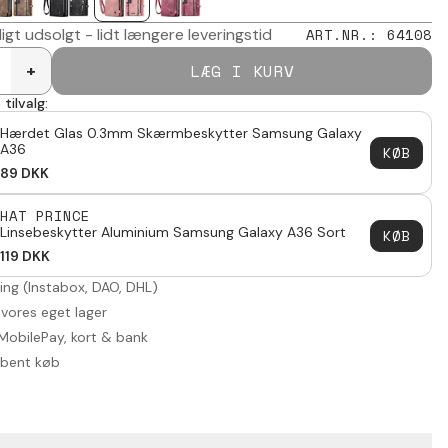
digt udsolgt - lidt længere leveringstid
ART.NR.
:
64108
LÆG I KURV
+
tilvalg:
Hærdet Glas 0.3mm Skærmbeskytter Samsung Galaxy
A36
KØB
89
DKK
HAT PRINCE
Linsebeskytter Aluminium Samsung Galaxy A36 Sort
KØB
119
DKK
ring (Instabox, DAO, DHL)
 vores eget lager
MobilePay, kort & bank
åbent køb