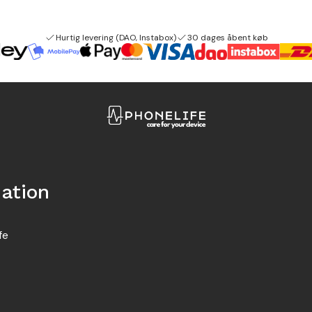
Hurtig levering (DAO, Instabox)
30 dages åbent køb
ation
fe