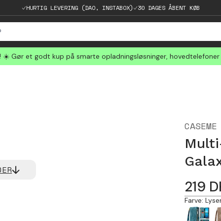
HURTIG LEVERING (DAO, INSTABOX)
30 DAGES ÅBENT KØB
☀️ Gør et godt kup på smarte opladningsløsninger, hovedtelefoner
CASEME
Mult
Gala
DER
219
D
Farve
:
Lyse