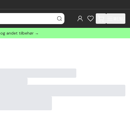
MENU
items in cart, view
 og andet tilbehør →