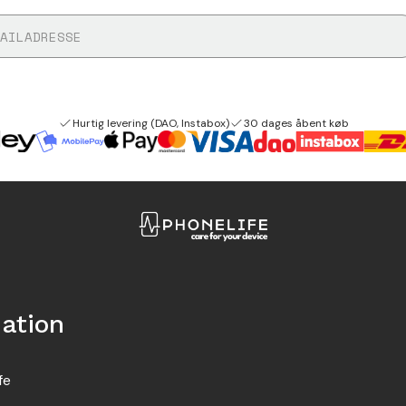
Hurtig levering (DAO, Instabox)
30 dages åbent køb
ation
fe