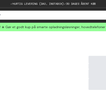
HURTIG LEVERING (DAO, INSTABOX)
30 DAGES ÅBENT KØB
☀️ Gør et godt kup på smarte opladningsløsninger, hovedtelefoner