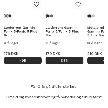
Læderrem Garmin
Læderrem Garmin
Metalarmbå
Fenix 5/Fenix 5 Plus
Fenix 5/Fenix 5 Plus
Garmin Feni
Brun
Sort
5 Plus Sort
På lager
På lager
På lager
179
DKK
179
DKK
219
DKK
KØB
KØB
KØ
Få 10 % på dit første køb.
Tilmeld dig nyhedsbrevet og få nyheder og tilbud først.