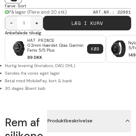
Farve
:
Sort
På lager
(Flere end 20 stk)
ART.NR.
:
22961
LÆG I KURV
-
+
Anbefalede tilvalg:
HAT PRINCE
Nyl
0.2mm Hærdet Glas Garmin
5/F
KØB
Fenix 5/5 Plus
149
89
DKK
Hurtig levering (Instabox, DAO, DHL)
Sendes fra vores eget lager
Betal med MobilePay, kort & bank
30 dages åbent køb
Rem af
Produktbeskrivelse
silikone