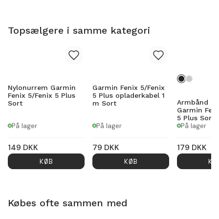
Topsælgere i samme kategori
Nylonurrem Garmin
Garmin Fenix 5/Fenix
Fenix 5/Fenix 5 Plus
5 Plus opladerkabel 1
Armbånd Mi
Sort
m Sort
Garmin Feni
5 Plus Sort
På lager
På lager
På lager
149
DKK
79
DKK
179
DKK
KØB
KØB
KØ
Købes ofte sammen med