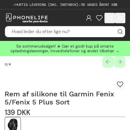
HURTIG LEVERING (DAO, INSTABOX)
30 DAGES ÅBENT KØB
items in cart, 
Se sommerudsalget! ☀️ Gør et godt kup på smarte
opladningsløsninger, hovedtelefoner og andet tilbehør →
PREVIOUS
NEXT
0
/
4
Rem af silikone til Garmin Fenix
5/Fenix 5 Plus Sort
139
DKK