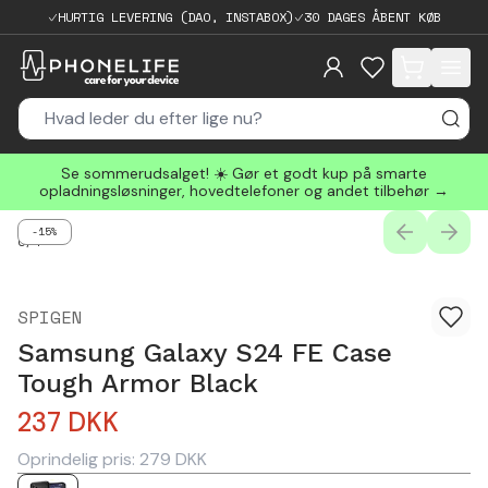
HURTIG LEVERING (DAO, INSTABOX)
30 DAGES ÅBENT KØB
items in cart, 
Se sommerudsalget! ☀️ Gør et godt kup på smarte
opladningsløsninger, hovedtelefoner og andet tilbehør →
-15%
PREVIOUS
NEXT
0
/
4
SPIGEN
Samsung Galaxy S24 FE Case
Tough Armor Black
237
DKK
Oprindelig pris:
279
DKK