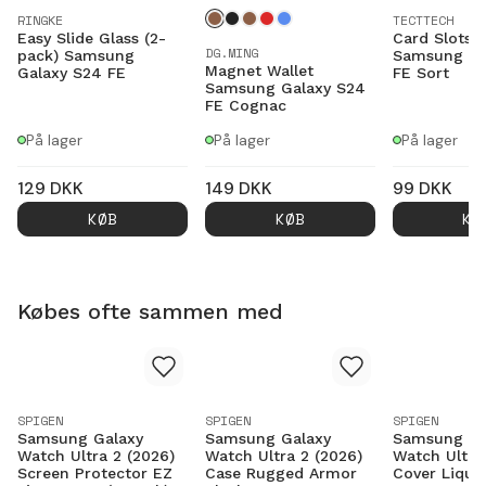
RINGKE
TECTTECH
Easy Slide Glass (2-
Card Slots 
DG.MING
pack) Samsung
Samsung Ga
Magnet Wallet
Galaxy S24 FE
FE Sort
Samsung Galaxy S24
FE Cognac
På lager
På lager
På lager
129
DKK
149
DKK
99
DKK
KØB
KØB
KØ
Købes ofte sammen med
SPIGEN
SPIGEN
SPIGEN
Samsung Galaxy
Samsung Galaxy
Samsung Ga
Watch Ultra 2 (2026)
Watch Ultra 2 (2026)
Watch Ultra
Screen Protector EZ
Case Rugged Armor
Cover Liquid