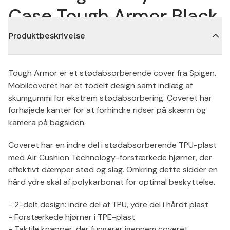
Case Tough Armor Black
Produktbeskrivelse
Tough Armor er et stødabsorberende cover fra Spigen.
Mobilcoveret har et todelt design samt indlæg af
skumgummi for ekstrem stødabsorbering. Coveret har
forhøjede kanter for at forhindre ridser på skærm og
kamera på bagsiden.
Coveret har en indre del i stødabsorberende TPU-plast
med Air Cushion Technology-forstærkede hjørner, der
effektivt dæmper stød og slag. Omkring dette sidder en
hård ydre skal af polykarbonat for optimal beskyttelse.
- 2-delt design: indre del af TPU, ydre del i hårdt plast
- Forstærkede hjørner i TPE-plast
- Taktile knapper, der fungerer igennem coveret