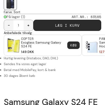
Farve
:
Sort
På lager
(1)
ART.NR.
:
63185
LÆG I KURV
-
+
Anbefalede tilvalg:
COPTER
PA
Exoglass Samsung Galaxy
Sam
KØB
S24 FE
Hoo
Pro
149
DKK
127
Hurtig levering (Instabox, DAO, DHL)
Sendes fra vores eget lager
Betal med MobilePay, kort & bank
30 dages åbent køb
Samsung Galaxy S24 FE