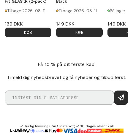
Fit GLAS.tR (2-pack)
Black
Tilbage 2026-08-11
Tilbage 2026-08-11
På lager
139
DKK
149
DKK
149
DKK
KØB
KØB
KØ
Få 10 % på dit første køb.
Tilmeld dig nyhedsbrevet og få nyheder og tilbud først.
Hurtig levering (DAO, Instabox)
30 dages åbent køb