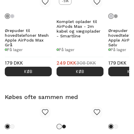
-19%
Komplet oplader til
AirPods Max - 2m
Ørepuder til
Ørepuder til
kabel og vægoplader
hovedtelefoner Mesh
hovedtelefo
- Smartline
Apple AirPods Max
Apple AirPo
Grå
Sølv
På lager
På lager
På lager
179
DKK
249
DKK
308
DKK
179
DKK
KØB
KØB
KØ
Købes ofte sammen med