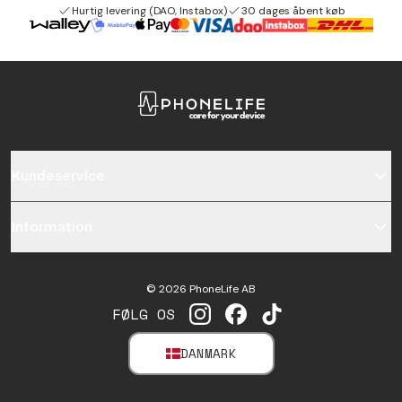
Hurtig levering (DAO, Instabox)
30 dages åbent køb
Kundeservice
Information
©
2026
PhoneLife AB
FØLG OS
INSTAGRAM
FACEBOOK
TIKTOK
DANMARK
SELECT MARKET