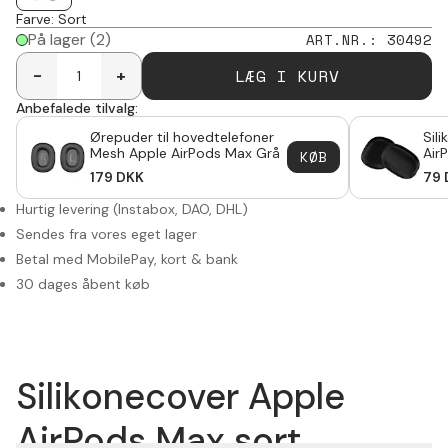
Farve
:
Sort
På lager
(2)
ART.NR.
:
30492
LÆG I KURV
-
+
Anbefalede tilvalg:
Ørepuder til hovedtelefoner
Sil
Mesh Apple AirPods Max Grå
Air
KØB
179
DKK
79
Hurtig levering (Instabox, DAO, DHL)
Sendes fra vores eget lager
Betal med MobilePay, kort & bank
30 dages åbent køb
Silikonecover Apple
AirPods Max sort