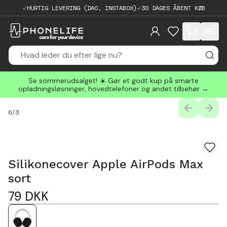
HURTIG LEVERING (DAO, INSTABOX)
30 DAGES ÅBENT KØB
items in cart, 
Se sommerudsalget! ☀️ Gør et godt kup på smarte
opladningsløsninger, hovedtelefoner og andet tilbehør →
PREVIOUS
NEXT
0
/
3
Silikonecover Apple AirPods Max
sort
79
DKK