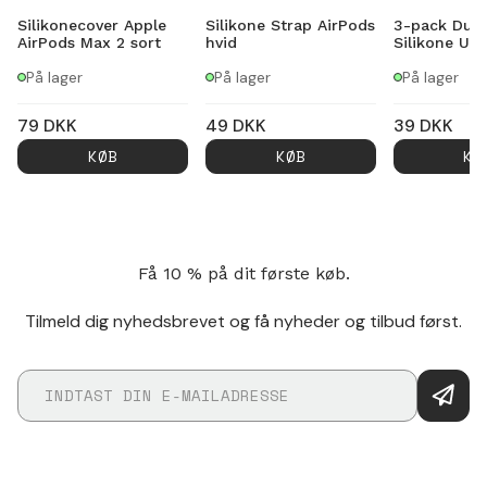
Silikonecover Apple
Silikone Strap AirPods
3-pack Dust
AirPods Max 2 sort
hvid
Silikone US
På lager
På lager
På lager
79
DKK
49
DKK
39
DKK
KØB
KØB
KØ
Få 10 % på dit første køb.
Tilmeld dig nyhedsbrevet og få nyheder og tilbud først.