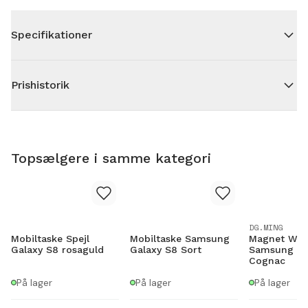
Specifikationer
Prishistorik
Topsælgere i samme kategori
DG.MING
Mobiltaske Spejl
Mobiltaske Samsung
Magnet Wall
Galaxy S8 rosaguld
Galaxy S8 Sort
Samsung Ga
Cognac
På lager
På lager
På lager