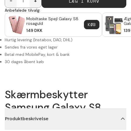
LÆG I KURV
-
+
Anbefalede tilvalg:
Mobiltaske Spejl Galaxy S8
Ægt
rosaguld
Gal
KØB
149
DKK
139
Hurtig levering (Instabox, DAO, DHL)
Sendes fra vores eget lager
Betal med MobilePay, kort & bank
30 dages åbent køb
Skærmbeskytter
Samsung Galaxy S8
Produktbeskrivelse