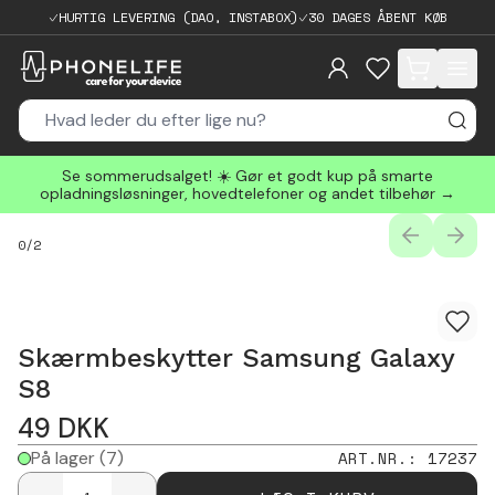
HURTIG LEVERING (DAO, INSTABOX)
30 DAGES ÅBENT KØB
items in cart, 
Se sommerudsalget! ☀️ Gør et godt kup på smarte
opladningsløsninger, hovedtelefoner og andet tilbehør →
PREVIOUS
NEXT
0
/
2
Skærmbeskytter Samsung Galaxy
S8
49
DKK
På lager
(7)
ART.NR.
:
17237