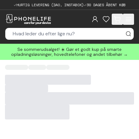
HURTIG LEVERING (DAO, INSTABOX)
30 DAGES ÅBENT KØB
items in cart, 
Se sommerudsalget! ☀️ Gør et godt kup på smarte
opladningsløsninger, hovedtelefoner og andet tilbehør →