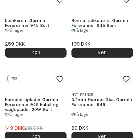
Lænkerem Garmin
Rem af silikone til Garmin
Forerunner 945 Sort
Forerunner 945 Sort
På lager
På lager
259
DKK
109
DKK
KØB
KØB
-32%
HAT PRINCE
Komplet oplader Garmin
0.2mm Hærdet Glas Garmin
Forerunner 945 kabel og
Forerunner 945
vægoplader 20W Sort
På lager
På lager
149
DKK
218
DKK
89
DKK
KØB
KØB