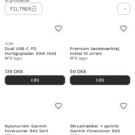
18
produkter
FILTRER
SIGN
Dual USB-C PD
Premium lænkeværktøj
Hurtigoplader 40W Hvid
metal til urrem
På lager
På lager
139
DKK
59
DKK
KØB
KØB
Nylonurrem Garmin
Skruetrækker + sprints
Forerunner 945 Sort
Garmin Forerunner 945