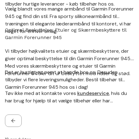
tilbyder hurtige leverancer - køb tilbehør hos os.
Vælg blandt vores mange armbånd til Garmin Forerunner
945 og find din stil. Fra sporty silikonearmbånd til
træningen til elegante læderarmbånd til kontoret, vi har
Optimal Beskyttelse: Etuier og Skærmbeskyttere til
noget for enhver smag.
Garmin Forerunner 945
Vi tilbyder højkvalitets etuier og skærmbeskyttere, der
giver optimal beskyttelse til din Garmin Forerunner 945.
Med vores skærmbeskyttere og etuier til Garmin
Det er hurtigt og nemt at handle hos os. Desuden
Forerunner 945 er dit ur beskyttet mod ridser og stød.
tilbyder vi flere leveringsmuligheder. Bestil tilbehør til
Garmin Forerunner 945 hos os i dag!
Tøv ikke med at kontakte vores
kundeservice
, hvis du
har brug for hjælp til at vælge tilbehør eller har
spørgsmål.
TILBAGE