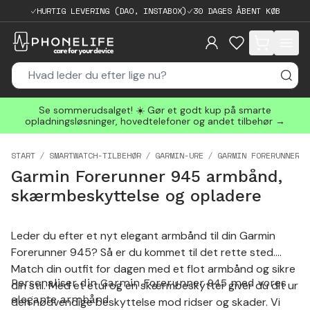
HURTIG LEVERING (DAO, INSTABOX)
30 DAGES ÅBENT KØB
items in cart, 
Se sommerudsalget! ☀️ Gør et godt kup på smarte
opladningsløsninger, hovedtelefoner og andet tilbehør →
START
SMARTWATCH-TILBEHØR
GARMIN-URE
GARMIN FORERUNNER-U
Garmin Forerunner 945 armbånd,
skærmbeskyttelse og opladere
Leder du efter et nyt elegant armbånd til din Garmin
Forerunner 945? Så er du kommet til det rette sted.
Match din outfit for dagen med et flot armbånd og sikre
Personaliser din Garmin Forerunner 945 med vores
din stil. Med et etui og en skærmbeskytter giver du dit ur
elegante armbånd
den nødvendige beskyttelse mod ridser og skader. Vi