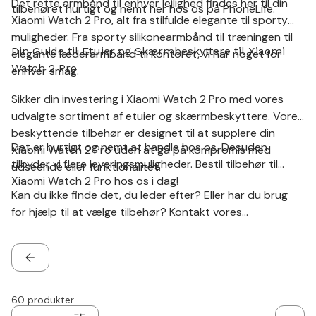
Det rette armbånd til enhver lejlighed findes her til din
tilbehøret hurtigt og nemt her hos os på PhoneLife.
Xiaomi Watch 2 Pro, alt fra stilfulde elegante til sporty
muligheder. Fra sporty silikonearmbånd til træningen til
Din Guide til Etuier og Skærmbeskyttere til Xiaomi
elegante læderarmbånd til kontoret, vi har noget for
Watch 2 Pro
enhver smag.
Sikker din investering i Xiaomi Watch 2 Pro med vores
udvalgte sortiment af etuier og skærmbeskyttere. Vores
beskyttende tilbehør er designet til at supplere din
Det er hurtigt og nemt at handle hos os. Desuden
Xiaomi Watch 2 Pro uden at gå på kompromis med
tilbyder vi flere leveringsmuligheder. Bestil tilbehør til
udseende eller funktionalitet.
Xiaomi Watch 2 Pro hos os i dag!
Kan du ikke finde det, du leder efter? Eller har du brug
for hjælp til at vælge tilbehør? Kontakt vores
kundeservice
, så hjælper vi dig!
TILBAGE
60
produkter