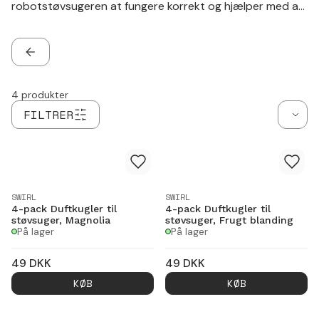
robotstøvsugeren at fungere korrekt og hjælper med at
sikre, at delene arbejder, som de skal.
TILBAGE
4
produkter
FILTRER
SWIRL
SWIRL
4-pack Duftkugler til
4-pack Duftkugler til
støvsuger, Magnolia
støvsuger, Frugt blanding
På lager
På lager
49
DKK
49
DKK
KØB
KØB