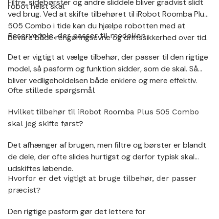
Filtre, sidebørster og andre sliddele bliver gradvist slidt
robot helst skal.
ved brug. Ved at skifte tilbehøret til iRobot Roomba Plus
505 Combo i tide kan du hjælpe robotten med at
Reservedele, der passer til modellen
bevare både rengøringsevne og driftssikkerhed over tid.
Det er vigtigt at vælge tilbehør, der passer til den rigtige
model, så pasform og funktion sidder, som de skal. Så
bliver vedligeholdelsen både enklere og mere effektiv.
Ofte stillede spørgsmål
Hvilket tilbehør til iRobot Roomba Plus 505 Combo
skal jeg skifte først?
Det afhænger af brugen, men filtre og børster er blandt
de dele, der ofte slides hurtigst og derfor typisk skal
udskiftes løbende.
Hvorfor er det vigtigt at bruge tilbehør, der passer
præcist?
Den rigtige pasform gør det lettere for