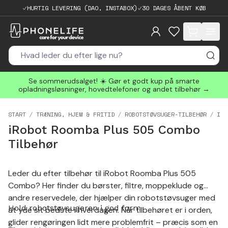
HURTIG LEVERING (DAO, INSTABOX)
30 DAGES ÅBENT KØB
items in cart, 
Se sommerudsalget! ☀️ Gør et godt kup på smarte
opladningsløsninger, hovedtelefoner og andet tilbehør →
START
TRÆNING, HJEM & FRITID
ROBOTSTØVSUGER-TILBEHØR
IRO
iRobot Roomba Plus 505 Combo
Tilbehør
Leder du efter tilbehør til iRobot Roomba Plus 505
Combo? Her finder du børster, filtre, moppeklude og
andre reservedele, der hjælper din robotstøvsuger med
Hold robotstøvsugeren i god form
at yde sit bedste i hverdagen. Når tilbehøret er i orden,
glider rengøringen lidt mere problemfrit – præcis som en