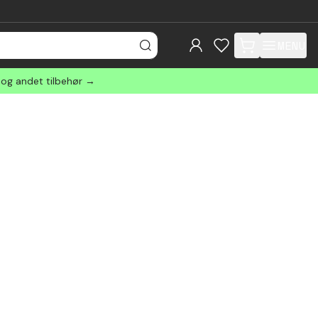
MENU
items in cart, view
 og andet tilbehør →