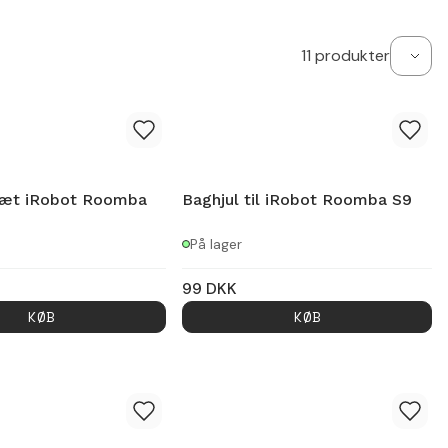
11
produkter
sæt iRobot Roomba
Baghjul til iRobot Roomba S9
På lager
99
DKK
KØB
KØB