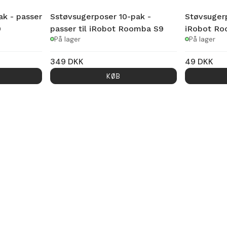
k - passer
Sstøvsugerposer 10-pak -
Støvsugerp
9
passer til iRobot Roomba S9
iRobot Ro
På lager
På lager
349
DKK
49
DKK
KØB