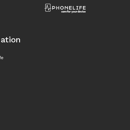
ation
fe