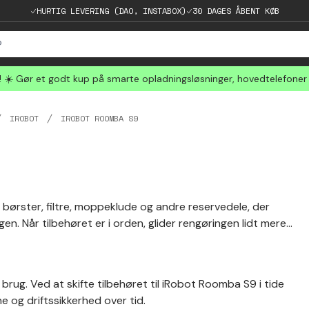
HURTIG LEVERING (DAO, INSTABOX)
30 DAGES ÅBENT KØB
☀️ Gør et godt kup på smarte opladningsløsninger, hovedtelefoner
IROBOT
IROBOT ROOMBA S9
 børster, filtre, moppeklude og andre reservedele, der
n. Når tilbehøret er i orden, glider rengøringen lidt mere
d brug. Ved at skifte tilbehøret til iRobot Roomba S9 i tide
og driftssikkerhed over tid.