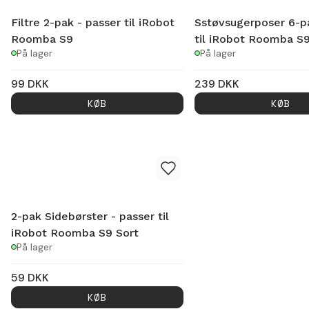
Filtre 2-pak - passer til iRobot
Sstøvsugerposer 6-pa
Roomba S9
til iRobot Roomba S
På lager
På lager
99
DKK
239
DKK
KØB
KØB
2-pak Sidebørster - passer til
iRobot Roomba S9 Sort
På lager
59
DKK
KØB