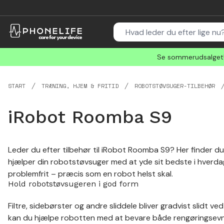
Se sommerudsalget! 
START
TRÆNING, HJEM & FRITID
ROBOTSTØVSUGER-TILBEHØR
iRobot Roomba S9
Leder du efter tilbehør til iRobot Roomba S9? Her finder du
hjælper din robotstøvsuger med at yde sit bedste i hverdage
problemfrit – præcis som en robot helst skal.
Hold robotstøvsugeren i god form
Filtre, sidebørster og andre sliddele bliver gradvist slidt ve
kan du hjælpe robotten med at bevare både rengøringsevne 