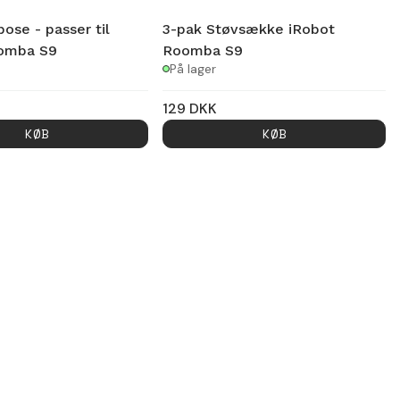
ose - passer til
3-pak Støvsække iRobot
omba S9
Roomba S9
På lager
129
DKK
KØB
KØB