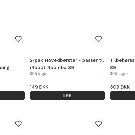
2-pak Hovedbørster - passer til
Tilbehørs
ding
iRobot Roomba S9
S9
På lager
På lager
149
DKK
309
DKK
KØB