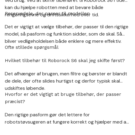
ved brug. Ved at skifte tilbehøret til Roborock S6 i tide
kan du hjælpe robotten med at bevare både
Reservedele, der passer til modellen
rengøringsevne og driftssikkerhed over tid.
Det er vigtigt at vælge tilbehør, der passer til den rigtige
model, så pasform og funktion sidder, som de skal. Så
bliver vedligeholdelsen både enklere og mere effektiv.
Ofte stillede spørgsmål
Hvilket tilbehør til Roborock S6 skal jeg skifte først?
Det afhænger af brugen, men filtre og børster er blandt
de dele, der ofte slides hurtigst og derfor typisk skal
udskiftes løbende.
Hvorfor er det vigtigt at bruge tilbehør, der passer
præcist?
Den rigtige pasform gør det lettere for
robotstøvsugeren at fungere korrekt og hjælper med at
sikre, at delene arbejder, som de skal.