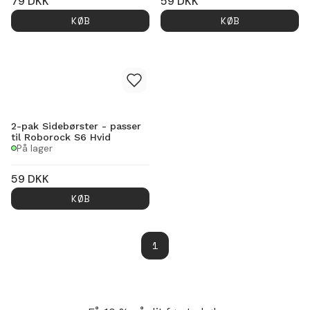
79
DKK
59
DKK
KØB
KØB
2-pak Sidebørster - passer
til Roborock S6 Hvid
På lager
59
DKK
KØB
1