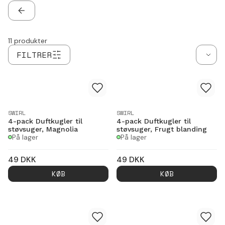
TILBAGE
11
produkter
FILTRER
SWIRL
SWIRL
4-pack Duftkugler til
4-pack Duftkugler til
støvsuger, Magnolia
støvsuger, Frugt blanding
På lager
På lager
49
DKK
49
DKK
KØB
KØB