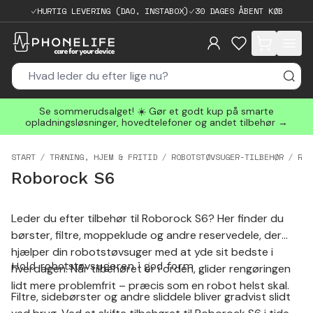
HURTIG LEVERING (DAO, INSTABOX)
30 DAGES ÅBENT KØB
items in cart, 
Se sommerudsalget! ☀️ Gør et godt kup på smarte
opladningsløsninger, hovedtelefoner og andet tilbehør →
START
TRÆNING, HJEM & FRITID
ROBOTSTØVSUGER-TILBEHØR
ROB
Roborock S6
Leder du efter tilbehør til Roborock S6? Her finder du
børster, filtre, moppeklude og andre reservedele, der
hjælper din robotstøvsuger med at yde sit bedste i
Hold robotstøvsugeren i god form
hverdagen. Når tilbehøret er i orden, glider rengøringen
lidt mere problemfrit – præcis som en robot helst skal.
Filtre, sidebørster og andre sliddele bliver gradvist slidt