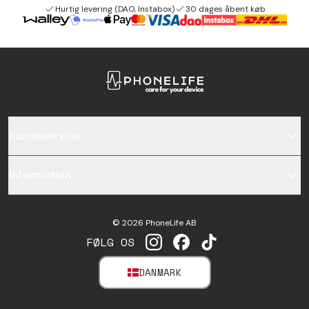
Hurtig levering (DAO, Instabox)
30 dages åbent køb
Kundeservice
Information
©
2026
PhoneLife AB
FØLG OS
INSTAGRAM
FACEBOOK
TIKTOK
DANMARK
SELECT MARKET