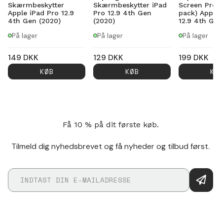
Skærmbeskytter
Skærmbeskytter iPad
Screen Prot
Apple iPad Pro 12.9
Pro 12.9 4th Gen
pack) Apple
4th Gen (2020)
(2020)
12.9 4th Ge
På lager
På lager
På lager
149
DKK
129
DKK
199
DKK
KØB
KØB
KØ
Få 10 % på dit første køb.
Tilmeld dig nyhedsbrevet og få nyheder og tilbud først.