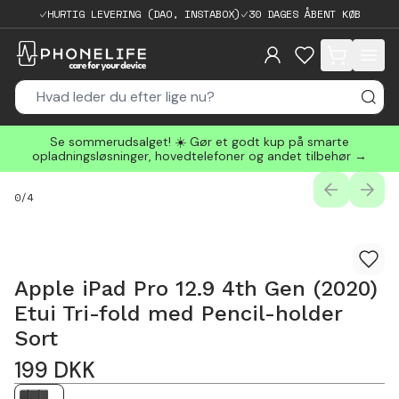
HURTIG LEVERING (DAO, INSTABOX)
30 DAGES ÅBENT KØB
items in cart, 
Se sommerudsalget! ☀️ Gør et godt kup på smarte
opladningsløsninger, hovedtelefoner og andet tilbehør →
PREVIOUS
NEXT
0
/
4
Apple iPad Pro 12.9 4th Gen (2020)
Etui Tri-fold med Pencil-holder
Sort
199
DKK