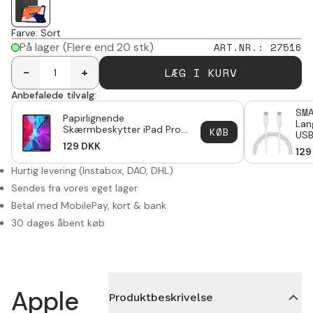
Farve
:
Sort
På lager
(Flere end 20 stk)
ART.NR.
:
27516
LÆG I KURV
-
+
Anbefalede tilvalg:
SM
Papirlignende
Lan
Skærmbeskytter iPad Pro
KØB
USB
12.9 4th Gen (2020)
129
DKK
4th
129
Hurtig levering (Instabox, DAO, DHL)
Sendes fra vores eget lager
Betal med MobilePay, kort & bank
30 dages åbent køb
Apple
Produktbeskrivelse