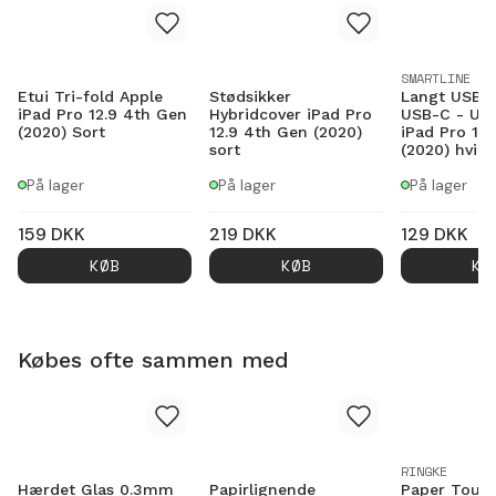
SMARTLINE
Etui Tri-fold Apple
Stødsikker
Langt USB-k
iPad Pro 12.9 4th Gen
Hybridcover iPad Pro
USB-C - US
(2020) Sort
12.9 4th Gen (2020)
iPad Pro 12
sort
(2020) hvid
På lager
På lager
På lager
159
DKK
219
DKK
129
DKK
KØB
KØB
KØ
Købes ofte sammen med
RINGKE
Hærdet Glas 0.3mm
Papirlignende
Paper Touc