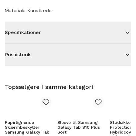
Materiale: Kunstlæder
Specifikationer
Prishistorik
Topsælgere i samme kategori
Papirlignende
Sleeve til Samsung
Stødsikker F
Skærmbeskytter
Galaxy Tab S10 Plus
Protection
Samsung Galaxy Tab
Sort
Hybridcove