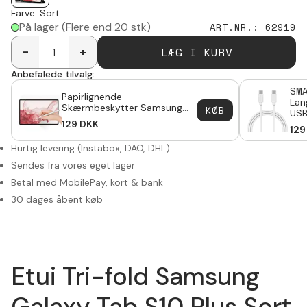
Farve
:
Sort
På lager
(Flere end 20 stk)
ART.NR.
:
62919
LÆG I KURV
-
+
Anbefalede tilvalg:
SM
Papirlignende
Lan
Skærmbeskytter Samsung
KØB
USB
Galaxy Tab S10 Plus
129
DKK
Gal
129
Hurtig levering (Instabox, DAO, DHL)
Sendes fra vores eget lager
Betal med MobilePay, kort & bank
30 dages åbent køb
Etui Tri-fold Samsung
Galaxy Tab S10 Plus Sort