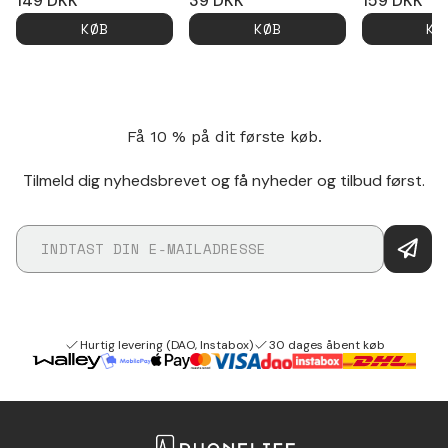
149
DKK
39
DKK
159
DKK
KØB
KØB
KØ
Få 10 % på dit første køb.
Tilmeld dig nyhedsbrevet og få nyheder og tilbud først.
Hurtig levering (DAO, Instabox)
30 dages åbent køb