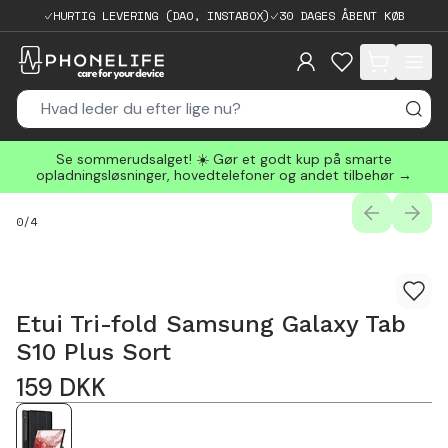
HURTIG LEVERING (DAO, INSTABOX)
30 DAGES ÅBENT KØB
items in cart, 
Se sommerudsalget! ☀️ Gør et godt kup på smarte
opladningsløsninger, hovedtelefoner og andet tilbehør →
PREVIOUS
NEXT
0
/
4
Etui Tri-fold Samsung Galaxy Tab
S10 Plus Sort
159
DKK