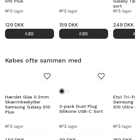
S10 Plus
Galaxy Tab 
sort
På lager
På lager
På lager
129
DKK
159
DKK
249
DKK
KØB
KØB
KØ
Købes ofte sammen med
Hærdet Glas 0.3mm
Etui Tri-fol
Skærmbeskytter
Samsung Ga
3-pack Dust Plug
Samsung Galaxy S10
S10 Ultra So
Silikone USB-C Sort
Plus
På lager
På lager
På lager