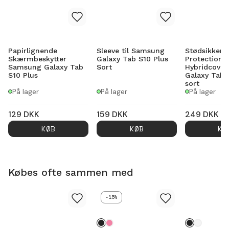
Papirlignende
Sleeve til Samsung
Stødsikker F
Skærmbeskytter
Galaxy Tab S10 Plus
Protection
Samsung Galaxy Tab
Sort
Hybridcove
S10 Plus
Galaxy Tab 
sort
På lager
På lager
På lager
129
DKK
159
DKK
249
DKK
KØB
KØB
KØ
Købes ofte sammen med
-15%