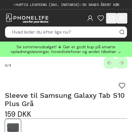
HURTIG LEVERING (DAO, INSTABOX)
30 DAGES ÅBENT KØB
items in cart, 
Se sommerudsalget! ☀️ Gør et godt kup på smarte
opladningsløsninger, hovedtelefoner og andet tilbehør →
PREVIOUS
NEXT
0
/
4
Sleeve til Samsung Galaxy Tab S10
Plus Grå
159
DKK