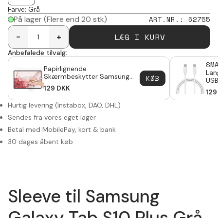
Farve
:
Grå
På lager
(Flere end 20 stk)
ART.NR.
:
62755
LÆG I KURV
-
+
Anbefalede tilvalg:
SM
Papirlignende
Lan
Skærmbeskytter Samsung
KØB
USB
Galaxy Tab S10 Plus
129
DKK
Gal
129
Hurtig levering (Instabox, DAO, DHL)
Sendes fra vores eget lager
Betal med MobilePay, kort & bank
30 dages åbent køb
Sleeve til Samsung
Galaxy Tab S10 Plus Grå