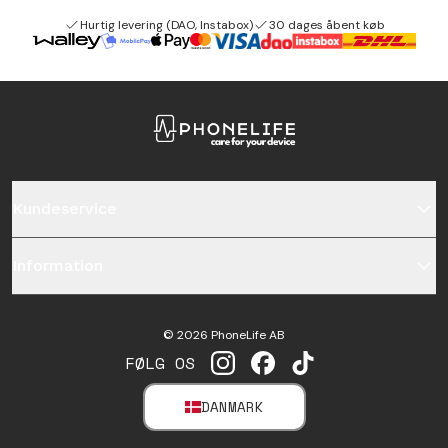
Hurtig levering (DAO, Instabox)
30 dages åbent køb
Kundeservice
Information
©
2026
PhoneLife AB
FØLG OS
INSTAGRAM
FACEBOOK
TIKTOK
DANMARK
SELECT MARKET