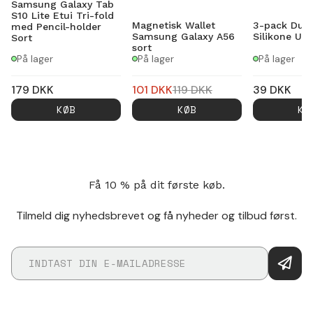
Samsung Galaxy Tab
S10 Lite Etui Tri-fold
Magnetisk Wallet
3-pack Dust
med Pencil-holder
Samsung Galaxy A56
Silikone US
Sort
sort
På lager
På lager
På lager
179
DKK
101
DKK
119
DKK
39
DKK
KØB
KØB
KØ
Få 10 % på dit første køb.
Tilmeld dig nyhedsbrevet og få nyheder og tilbud først.