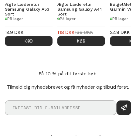
Ægte Læderetui
Ægte Læderetui
BølgetMeta
Samsung Galaxy A53
Samsung Galaxy A41
Garmin Venu
Sort
Sort
På lager
På lager
På lager
149
DKK
118
DKK
139
DKK
249
DKK
KØB
KØB
KØ
Få 10 % på dit første køb.
Tilmeld dig nyhedsbrevet og få nyheder og tilbud først.