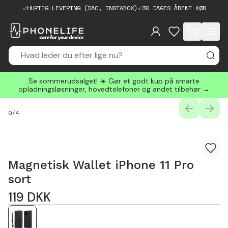
HURTIG LEVERING (DAO, INSTABOX)
30 DAGES ÅBENT KØB
items in cart, 
Se sommerudsalget! ☀️ Gør et godt kup på smarte
opladningsløsninger, hovedtelefoner og andet tilbehør →
PREVIOUS
NEXT
0
/
4
Magnetisk Wallet iPhone 11 Pro
sort
119
DKK