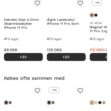
-15%
Hærdet Glas 0.3mm
Ægte Læderetui
DG.MING
Skærmbeskytter
iPhone 11 Pro Sort
Magnet Wall
iPhone 11 Pro
11 Pro Cogn
På lager
På lager
På lager
89
DKK
139
DKK
110
DKK
129
KØB
KØB
KØ
Købes ofte sammen med
-15%