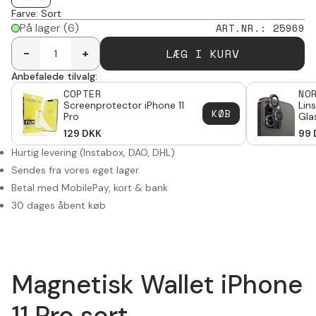
Farve
:
Sort
På lager
(6)
ART.NR.
:
25969
LÆG I KURV
-
+
Anbefalede tilvalg:
COPTER
NO
Screenprotector iPhone 11
Lin
KØB
Pro
Gla
Pro
129
DKK
99
Hurtig levering (Instabox, DAO, DHL)
Sendes fra vores eget lager
Betal med MobilePay, kort & bank
30 dages åbent køb
Magnetisk Wallet iPhone
11 Pro sort