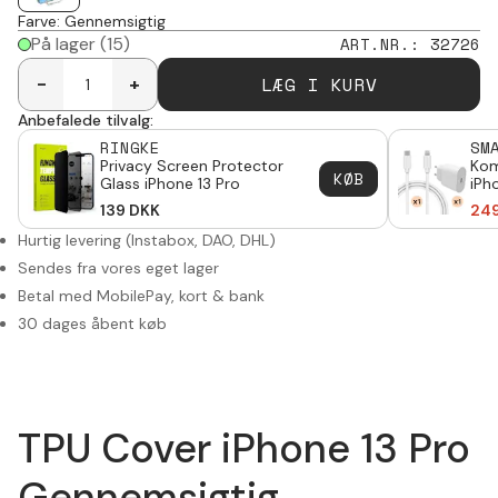
Farve
:
Gennemsigtig
På lager
(15)
ART.NR.
:
32726
LÆG I KURV
-
+
Anbefalede tilvalg:
RINGKE
SM
Privacy Screen Protector
Kom
KØB
Glass iPhone 13 Pro
iPh
og 
139
DKK
24
Hurtig levering (Instabox, DAO, DHL)
Sendes fra vores eget lager
Betal med MobilePay, kort & bank
30 dages åbent køb
TPU Cover iPhone 13 Pro
Gennemsigtig