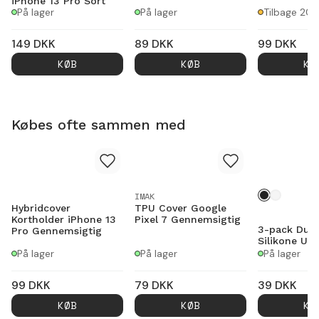
iPhone 13 Pro Sort
På lager
På lager
Tilbage 20
149
DKK
89
DKK
99
DKK
KØB
KØB
KØ
Købes ofte sammen med
IMAK
Hybridcover
TPU Cover Google
Kortholder iPhone 13
Pixel 7 Gennemsigtig
3-pack Dust
Pro Gennemsigtig
Silikone US
På lager
På lager
På lager
99
DKK
79
DKK
39
DKK
KØB
KØB
KØ