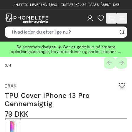
HURTIG LEVERING (DAO, INSTABOX)
30 DAGES ÅBENT KØB
items in cart, 
Se sommerudsalget! ☀️ Gør et godt kup på smarte
opladningsløsninger, hovedtelefoner og andet tilbehør →
PREVIOUS
NEXT
0
/
4
IMAK
TPU Cover iPhone 13 Pro
Gennemsigtig
79
DKK