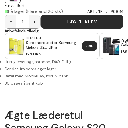
Farve
:
Sort
På lager
(Flere end 20 stk)
ART.NR.
:
26934
LÆG I KURV
-
+
Anbefalede tilvalg:
COPTER
Ægt
Screenprotector Samsung
Gal
KØB
Galaxy S20 Ultra
139
129
DKK
Hurtig levering (Instabox, DAO, DHL)
Sendes fra vores eget lager
Betal med MobilePay, kort & bank
30 dages åbent køb
Ægte Læderetui
Samsung Galaxy S20