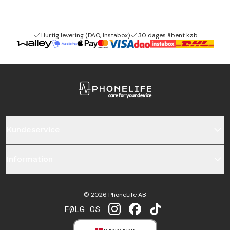
Hurtig levering (DAO, Instabox)
30 dages åbent køb
Kundeservice
Information
©
2026
PhoneLife AB
FØLG OS
INSTAGRAM
FACEBOOK
TIKTOK