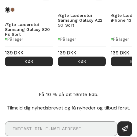
Ægte Læderetui
Ægte Læder
Samsung Galaxy A22
iPhone 13 P
Ægte Læderetui
5G Sort
Samsung Galaxy S20
FE Sort
På lager
På lager
På lager
139
DKK
139
DKK
139
DKK
KØB
KØB
KØ
Få 10 % på dit første køb.
Tilmeld dig nyhedsbrevet og få nyheder og tilbud først.