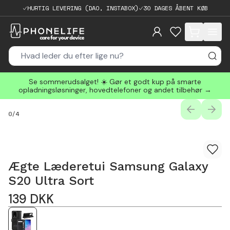
HURTIG LEVERING (DAO, INSTABOX)
30 DAGES ÅBENT KØB
items in cart, 
Se sommerudsalget! ☀️ Gør et godt kup på smarte
opladningsløsninger, hovedtelefoner og andet tilbehør →
PREVIOUS
NEXT
0
/
4
Ægte Læderetui Samsung Galaxy
S20 Ultra Sort
139
DKK